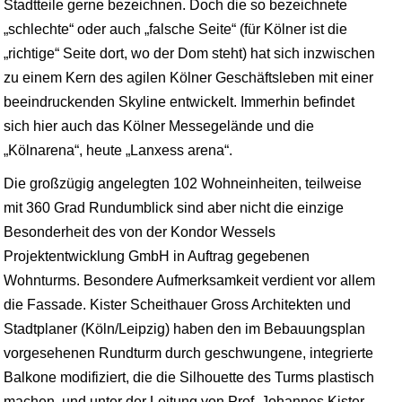
Stadtteile gerne bezeichnen. Doch die so bezeichnete
„schlechte“ oder auch „falsche Seite“ (für Kölner ist die
„richtige“ Seite dort, wo der Dom steht) hat sich inzwischen
zu einem Kern des agilen Kölner Geschäftsleben mit einer
beeindruckenden Skyline entwickelt. Immerhin befindet
sich hier auch das Kölner Messegelände und die
„Kölnarena“, heute „Lanxess arena“.
Die großzügig angelegten 102 Wohneinheiten, teilweise
mit 360 Grad Rundumblick sind aber nicht die einzige
Besonderheit des von der Kondor Wessels
Projektentwicklung GmbH in Auftrag gegebenen
Wohnturms. Besondere Aufmerksamkeit verdient vor allem
die Fassade. Kister Scheithauer Gross Architekten und
Stadtplaner (Köln/Leipzig) haben den im Bebauungsplan
vorgesehenen Rundturm durch geschwungene, integrierte
Balkone modifiziert, die die Silhouette des Turms plastisch
machen, und unter der Leitung von Prof. Johannes Kister