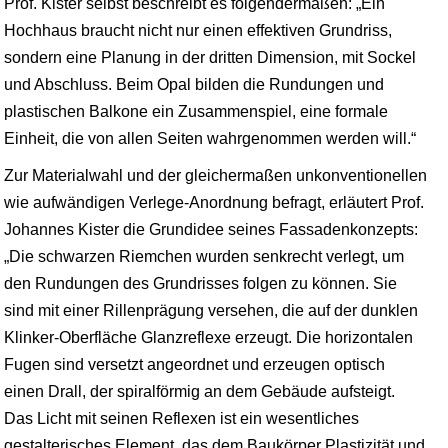
Prof. Kister selbst beschreibt es folgendermaßen: „Ein
Hochhaus braucht nicht nur einen effektiven Grundriss,
sondern eine Planung in der dritten Dimension, mit Sockel
und Abschluss. Beim Opal bilden die Rundungen und
plastischen Balkone ein Zusammenspiel, eine formale
Einheit, die von allen Seiten wahrgenommen werden will.“
Zur Materialwahl und der gleichermaßen unkonventionellen
wie aufwändigen Verlege-Anordnung befragt, erläutert Prof.
Johannes Kister die Grundidee seines Fassadenkonzepts:
„Die schwarzen Riemchen wurden senkrecht verlegt, um
den Rundungen des Grundrisses folgen zu können. Sie
sind mit einer Rillenprägung versehen, die auf der dunklen
Klinker-Oberfläche Glanzreflexe erzeugt. Die horizontalen
Fugen sind versetzt angeordnet und erzeugen optisch
einen Drall, der spiralförmig an dem Gebäude aufsteigt.
Das Licht mit seinen Reflexen ist ein wesentliches
gestalterisches Element, das dem Baukörper Plastizität und