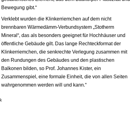
Bewegung gibt.“
Verklebt wurden die Klinkerriemchen auf dem nicht
brennbaren Wärmedämm-Verbundsystem „Stotherm
Mineral“, das als besonders geeignet für Hochhäuser und
öffentliche Gebäude gilt. Das lange Rechteckformat der
Klinkerriemchen, die senkrechte Verlegung zusammen mit
den Rundungen des Gebäudes und den plastischen
Balkonen bilden, so Prof. Johannes Kister, ein
Zusammenspiel, eine formale Einheit, die von allen Seiten
wahrgenommen werden will und kann.“
AUSRUFEZEICHEN
RUNDE BALKONE
GLANZVOLL
LICHT-REFLEXE
LICHT-REFLEXE
..
Wie ein Ausrufezeichen markiert das Hochhaus das Kölner rechte
Der ursprünglich im Bebauungsplan vorgesehene Rundturm
Der glänzend anthrazitfarbene Klinker stärkt die runde Statur des
Der glänzend anthrazitfarbene Klinker stärkt die markante Statur
Das Licht mit seinen Reflexen auf den strukturierten
Rheinufer (Foto: Ströher GmbH)
wurde durch die geschwungenen Balkone modifiziert, (Foto:
Turms (Foto: Ströher GmbH)
des Turms (Foto: Ströher GmbH)
Klinkeroberflächen ist ein wesentliches gestalterisches Element
.
Ströher GmbH)
Foto: Ströher GmbH)
.